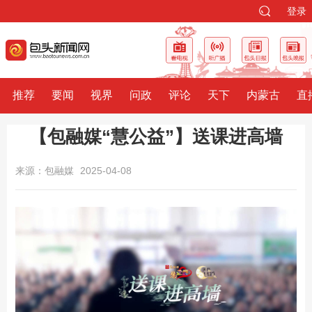
登录
推荐
要闻
视界
问政
评论
天下
内蒙古
直
【包融媒“慧公益”】送课进高墙
来源：包融媒
2025-04-08