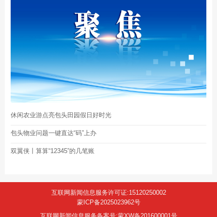
休闲农业游点亮包头田园假日好时光
包头物业问题一键直达“码”上办
双翼侠丨算算“12345”的几笔账
互联网新闻信息服务许可证:15120250002
蒙ICP备2025023962号
互联网新闻信息服务备案号:蒙XW备201600001号