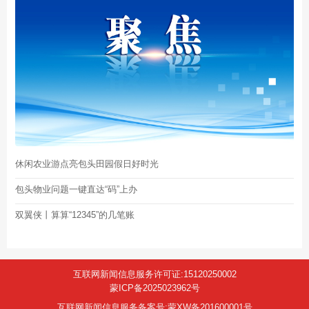
休闲农业游点亮包头田园假日好时光
包头物业问题一键直达“码”上办
双翼侠丨算算“12345”的几笔账
互联网新闻信息服务许可证:15120250002
蒙ICP备2025023962号
互联网新闻信息服务备案号:蒙XW备201600001号