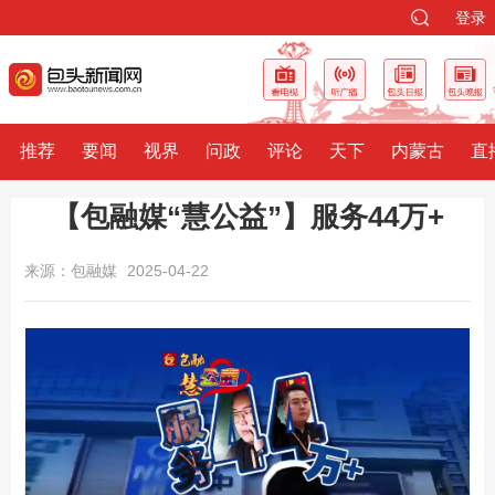
登录
推荐
要闻
视界
问政
评论
天下
内蒙古
直
【包融媒“慧公益”】服务44万+
来源：包融媒
2025-04-22