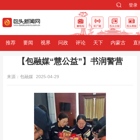
登录
推荐
要闻
视界
问政
评论
天下
内蒙古
直
【包融媒“慧公益”】书润警营
来源：包融媒
2025-04-29