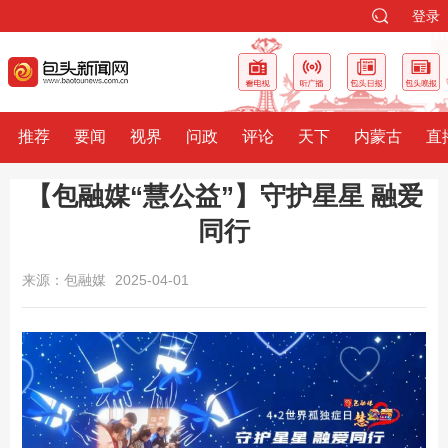
登录
推荐
要闻
视界
问政
评论
天下
内蒙古
直
【包融媒“慧公益”】守护星星 融爱
同行
来源：包融媒
2025-04-01