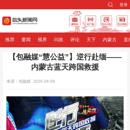
登录
推荐
要闻
视界
问政
评论
天下
内蒙古
直
【包融媒“慧公益”】逆行赴缅——
内蒙古蓝天跨国救援
来源：包融媒
2025-04-09