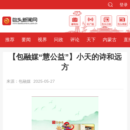
登录
推荐
要闻
视界
问政
评论
天下
内蒙古
直
【包融媒“慧公益”】小天的诗和远
方
来源：包融媒
2025-05-27