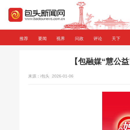
推荐
要闻
视界
问政
评论
天下
【包融媒“慧公益
来源：i包头
2026-01-06