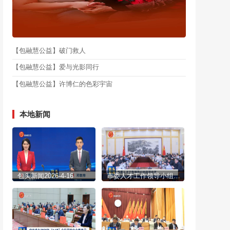
【包融慧公益】破门救人
【包融慧公益】爱与光影同行
【包融慧公益】许博仁的色彩宇宙
本地新闻
包头新闻2026-4-16
市委人才工作领导小组召开会议