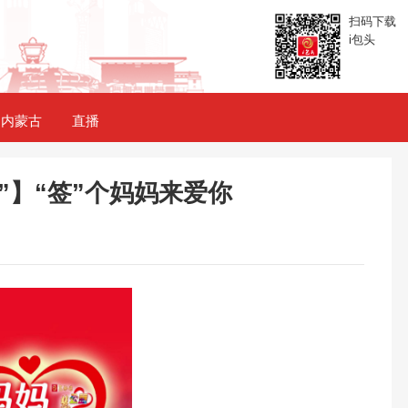
扫码下载
i包头
内蒙古
直播
”】“签”个妈妈来爱你