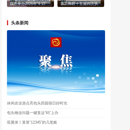
我市举办2026年“4·15”全民国家安全教育日集中宣传活动
市工商联十五届四次执委会议召开
头条新闻
休闲农业游点亮包头田园假日好时光
包头物业问题一键直达“码”上办
双翼侠丨算算“12345”的几笔账