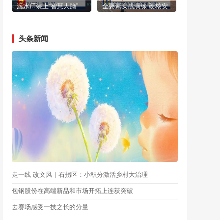
污水厂装上“智慧大脑”
全要素实战演练 硬核安保护航“两赛”
头条新闻
走一线 改文风｜石拐区：小积分激活乡村大治理
包钢股份在高端新品和市场开拓上连获突破
去赛场感受一技之长的分量