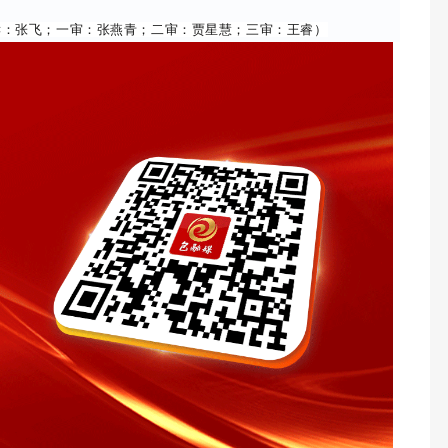
读：张飞；一审：张燕青；二审：贾星慧；三审：王睿）