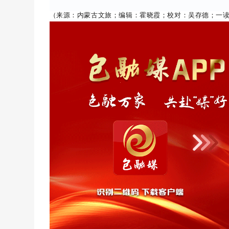
（来源：内蒙古文旅；编辑：霍晓霞；校对：吴存德；一