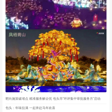
靶向施策破堵点 精准服务解企忧 包头市“环评集中审批服务月”启动
包头：年味拉满 一起奔赴马年欢喜