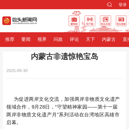
登录
推荐
要闻
视界
问政
评论
天下
内蒙古
直
内蒙古非遗惊艳宝岛
2025-09-30
为促进两岸文化交流，加强两岸非物质文化遗产
领域合作，9月28日，“守望精神家园——第十一届
两岸非物质文化遗产月”系列活动在台湾地区高雄市
启幕。