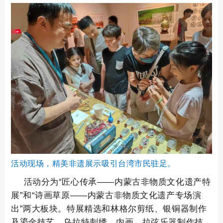
活动现场，精美非遗展示吸引台湾市民驻足。
活动分为“匠心传承——内蒙古非物质文化遗产特
展”和“诗画草原——内蒙古非物质文化遗产专场演
出”两大板块。特展精选和林格尔剪纸、银铜器制作
及鎏金技艺、乌拉特刺绣、内画、拉弦乐器制作技