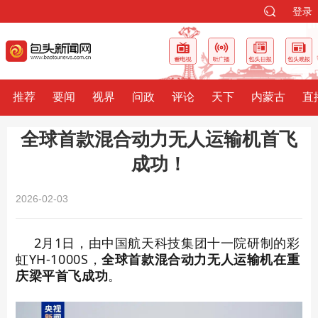
登录
推荐
要闻
视界
问政
评论
天下
内蒙古
直
全球首款混合动力无人运输机首飞
成功！
2026-02-03
2月1日，
由中国航天科技集团十一院研制的彩
虹YH-1000S，
全球首款混合动力无人运输机在重
庆梁平首飞成功
。