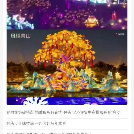
靶向施策破堵点 精准服务解企忧 包头市“环评集中审批服务月”启动
包头：年味拉满 一起奔赴马年欢喜