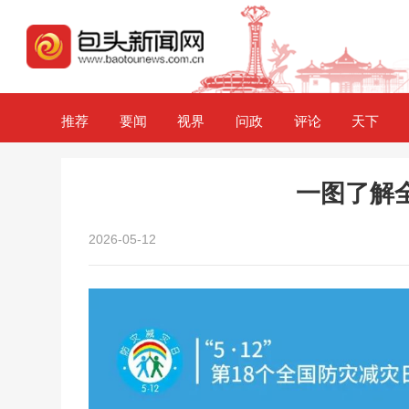
推荐
要闻
视界
问政
评论
天下
一图了解
2026-05-12