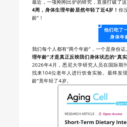
最近，一项刚刚出炉的研究，直接打破了
4
周，身体生理年龄居然年轻了近
4
你
岁！
龄
”
！
他们吃了
身体年
我们每个人都有“两个年龄”，一个是身份证
理年龄”才是真正反映我们身体状态的“真实
2026
年
4
月，悉尼大学研究人员在国际期
找来
104
位老年人进行饮食实验。最终发现
龄”竟年轻了
4
岁
。