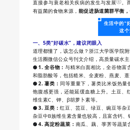
直接参与衰老相关疾病的发生与发
展
⑥
。
有益菌的食物来源，
能促进肠道菌群平衡，
生活中的“
这个
一、5
类“好碳水”
，
建议
闭眼入
道理都懂了，该怎么做？浙江大学医学院附
生活圈微信公众号刊文介绍，高质量碳水主
1.
全谷物
：
与精米白面相比，全谷物富
🟢
和脂肪酸等，包括糙米、全麦粉、燕麦、薏
2.
薯类
：
同等重量下，薯类比米饭热量
🟢
饱腹感更强，还能延缓血糖上升。土豆、
维生素
C
、钾、
β
胡萝卜素等。
3.
豆类
：
红豆、芸豆、绿豆、豌豆等杂
🟢
杂豆中
B
族维生素含量也较高，且富含钙、
4.
高淀粉蔬菜
：
南瓜、藕、荸荠等蔬菜
🟢