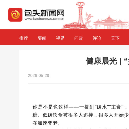
推荐
要闻
视界
问政
评论
天下
健康晨光 |
2026-05-29
你是不是也这样
——
一提到
“
碳水
”
“主食”
糖、低碳饮食被很多人追捧，很多人开始少
在加速变老。