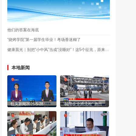
他们的答案在海底
“烧烤学院”第一届学生毕业！考场香迷糊了
健康晨光｜别把“小中风”当成“没睡好”！这5个征兆，原来是大脑在报警→
本地新闻
包头新闻2026-5-28
“我陪企业跑流程” 跑出政务服务加速度