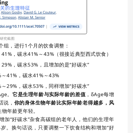
研究截图
个组，进行
1
个月的饮食调整：
～
41%
，碳水
41%
～
43%
（很接近典型西式饮食）
～
29%
，碳水
53%
，且增加的是
“
好碳水
”
%
～
41%
，碳水
41%
～
43%
%
～
29%
，碳水
53%
，同样增加
“
好碳水
”
Age
。
，δ
Age
每增
它是生理年龄与实际年龄的差值
话说，
你的身体生物年龄比实际年龄老得越多，风
生物年龄更年轻。
增加“好碳水”杂食高碳组的老年人，他们的生理年
5
岁。换句话说，只要调整一下饮食结构和增加“好