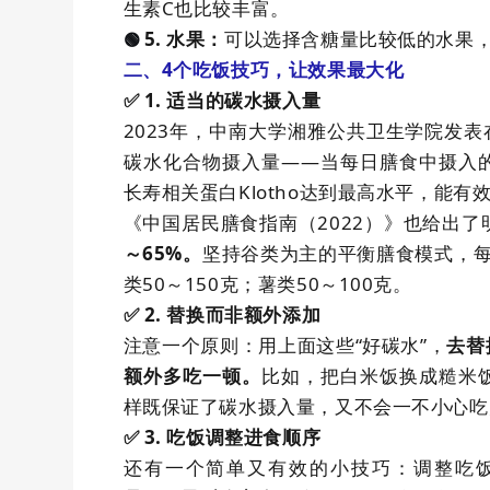
生素
C
也比较丰富。
5.
水果
：
可以选择含糖量比较低的水果
🟢
二、4
个吃饭技巧，让效果最大化
✅️ 1.
适当
的碳水摄入量
2023
年，中南大学湘雅公共卫生学院发表
碳水化合物摄入量——当每日膳食中摄入
长寿相关蛋白
Klotho
达到最高水平，能有
《中国居民膳食指南（
2022
）》也给出了
～
65%
坚持谷类为主的平衡膳食模式，
。
类
50
～
150
克；薯类
50
～
100
克。
✅️ 2.
替换而非额外添加
注意一个原则：用上面这些“好碳水”，
去替
比如，把白米饭换成糙米
额外多吃一顿。
样既保证了碳水摄入量，又不会一不小心吃
✅️ 3.
吃饭
调整进食顺序
还有一个简单又有效的小技巧：调整吃