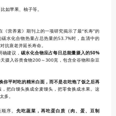
，比如苹果、柚子等。
在《营养素》期刊上的一项研究揭示了最“长寿”的
的碳水化合物热量占总热量的
53.7%
时，血清中的
效对抗衰老并延长寿命。
明确建议，
50%
碳水化合物应占每日总能量摄入的
每天摄入谷类食物
200
～
300
克，包含全谷物和杂豆
换你平时吃的精米白面，而不是在吃饱了饭之后再
饭，把白馒头换成全麦馒头，把零食换成水果。这
太多。
饭顺序。
先吃蔬菜，再吃蛋白质（肉、蛋、豆制