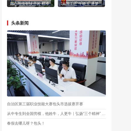
用心用情帮扶济困 精准发力温暖民心
“大国工匠”牛晓玉 逐梦光伏 “硅”在坚持
头条新闻
自治区第三届职业技能大赛包头市选拔赛开赛
从中专生到全国劳模，他姓牛，人更牛｜弘扬“三个精神” 礼赞最美劳动者
春假去哪儿呀？包头！