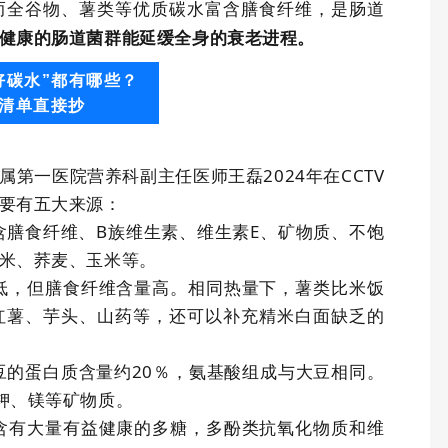
而全谷物、薯类等优质碳水富含膳食纤维，是肠道
健康的肠道菌群能延缓全身的衰老进程。
好碳水”都有哪些？
清单直接抄
属第一医院营养科副主任医师王磊
2024
年在
CCTV
要有五大来源：
含膳食纤维、
B
族维生素、维生素
E
、矿物质、不饱
米、荞麦、玉米等。
低，但膳食纤维含量高。相同热量下，薯类比米饭
红薯、芋头、山药等，还可以补充精米白面缺乏的
豆的蛋白质含量约
20
％，氨基酸组成与大豆相同。
钾、镁等矿物质。
含有大量有益健康的多糖，多酚类抗氧化物质和维