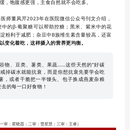
缓，饱腹感更强，主食自然就不会吃多。
任医师董凤芹
2023
年在医院微信公众号刊文介绍，
麦中的β
-
葡聚糖可以帮助控糖；黑米、紫米中的花
性淀粉利于减肥；杂豆中
B
族维生素含量较高，还富
以变化着吃，这样摄入的营养更均衡。
谷物、豆类、薯类、果蔬……这些天然的“好碳
你戒掉碳水就能抗衰，而是你想抗衰先要学会吃
红薯，或者干脆把一半馒头、包子换成燕麦杂粮
进去的每一口好食物！
一审：霍晓霞；二审：贾星慧；三审：王睿）