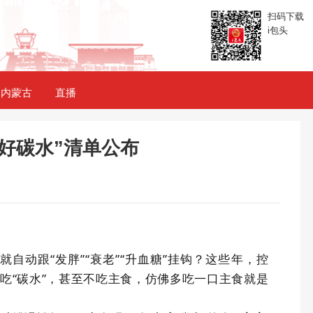
扫码下载
i包头
内蒙古
直播
 “好碳水”清单公布
，就自动跟
“
发胖
”“
衰老
”“
升血糖
”
挂钩？这些年，控
吃“碳水”，甚至不吃主食，仿佛多吃一口主食就是