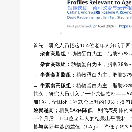
首先，研究人员把这
104
位老年人分成了四
动物蛋白为主，脂肪
37%
→ 杂食高脂组：
动物蛋白为主，脂肪
28%
→ 杂食高碳组：
植物蛋白为主，脂肪
37
→ 半素食高脂组：
植物蛋白为主，脂肪
28
→ 半素食高碳组：
其次，研究人员引入了一个关键指标——δ
加
1
岁，全因死亡率就会上升约
10%
；换句
；相反δ
Age
降低，则代表身体的
险就越高
一个月后，
104
位老年人的结果出乎意料：
龄与实际年龄的差值（δ
Age
）降低了约
3.