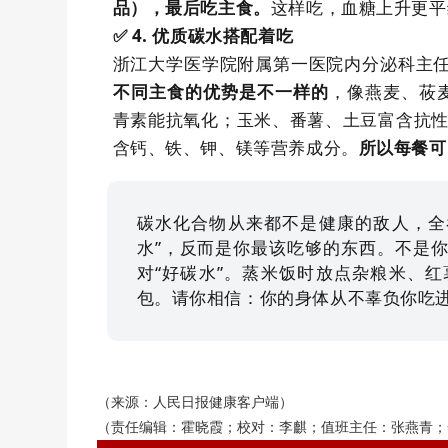
这样吃，血糖上升更平
品），最后吃主食。
✅️ 4.
优质碳水搭配着吃
浙江大学医学院附属第一医院内分泌科主
，像燕麦、莜
不同主食的优势是不一样的
青素能抗氧化；玉米、番薯、土豆富含抗
含钙、铁、钾、镁等营养成分。
所以每餐可
碳水化合物从来都不是健康的敌人，全
水”，反而是你最该吃够的东西。不是
对“好碳水”。蒸米饭时放点杂粮米、
包。请你相信：你的身体从不辜负你吃
（来源：人民日报健康客户端）
（责任编辑：霍晓霞；校对：李麒；值班主任：张燕青；