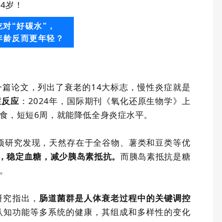
近
4
岁
！
吃对“好碳水”，
年龄反而更年轻？
一篇论文，列出了衰老的
14
大标志，慢性炎症就是
：
2024
年，国际期刊《氧化还原生物学》上
症反应
食，短短
6
周，就能降低全身炎症水平。
项研究发现，天然存在于全谷物、薯类和豆类等优
而胰岛素抵抗是糖
，稳定血糖，减少胰岛素抵抗。
。
研究指出，
肠道菌群是人体衰老过程中的关键调控
认知功能等多系统的健康，其组成和多样性的变化