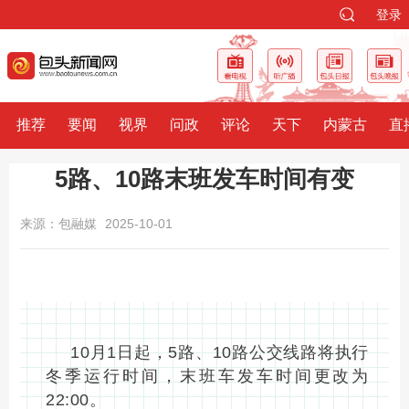
登录
推荐
要闻
视界
问政
评论
天下
内蒙古
直
5路、10路末班发车时间有变
来源：包融媒
2025-10-01
10月1日起，5路、10路公交线路将执行
冬季运行时间，末班车发车时间更改为
22:00。