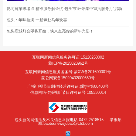
靶向施策破堵点 精准服务解企忧 包头市“环评集中审批服务月”启动
包头：年味拉满 一起奔赴马年欢喜
包头鹿城灯会即将开始，快来点亮你的新年光影！
互联网新闻信息服务许可证:15120250002
蒙ICP备2025023962号
互联网新闻信息服务备案号:蒙XW备201600001号
蒙公网安备15020402000650号
广播电视节目制作经营许可证:(蒙)字第00408号
信息网络传播视听节目许可证号 105330014
包头新闻网违法及不良信息举报电话:0472-2518515
举报邮
箱:baotounewsjubao@163.com