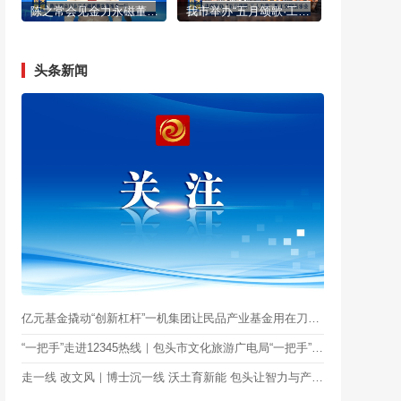
陈之常会见金力永磁董事长蔡报贵一行
我市举办“五月颂歌·工人力量”职工交响音乐会
头条新闻
亿元基金撬动“创新杠杆”一机集团让民品产业基金用在刀刃上
“一把手”走进12345热线｜包头市文化旅游广电局“一把手”带队上线
走一线 改文风｜博士沉一线 沃土育新能 包头让智力与产业“黏”在一起