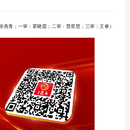
张燕青；一审：霍晓霞；二审：贾星慧；三审：王睿）