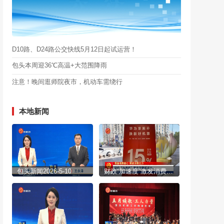
D10路、D24路公交快线5月12日起试运营！
包头本周迎36℃高温+大范围降雨
注意！晚间逛师院夜市，机动车需绕行
本地新闻
包头新闻2026-5-10
财政“加速度”激发消费新活力