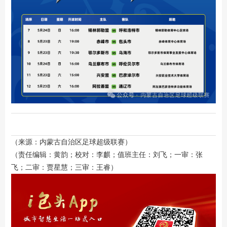
（来源：内蒙古自治区足球超级联赛）
（责任编辑：黄韵；校对：李麒；值班主任：刘飞；一审：张
飞；二审：贾星慧；三审：王睿）