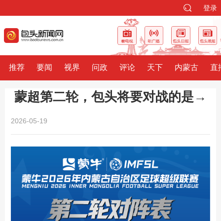
登录
推荐
要闻
视界
问政
评论
天下
内蒙古
直
蒙超第二轮，包头将要对战的是→
2026-05-19