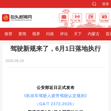
登录
推荐
要闻
视界
问政
评论
天下
内蒙古
直
驾驶新规来了，6月1日落地执行
2026-05-18
公安部近日正式发布
《机动车驾驶人疲劳驾驶认定规则》
（GA/T 2372-2026）