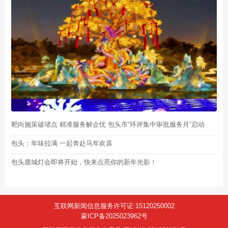
靶向施策破堵点 精准服务解企忧 包头市“环评集中审批服务月”启动
包头：年味拉满 一起奔赴马年欢喜
包头鹿城灯会即将开始，快来点亮你的新年光影！
互联网新闻信息服务许可证:15120250002
蒙ICP备2025023962号