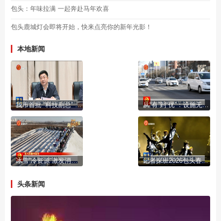
包头：年味拉满 一起奔赴马年欢喜
包头鹿城灯会即将开始，快来点亮你的新年光影！
本地新闻
我市首批 “科技副总” “产业教授”进行成果展示
从“有”到“优”：设施无障碍 出行更有爱
冰雪“冷资源”激发消费“热活力”
记者探班2026包头春晚首次大剧院彩排
头条新闻