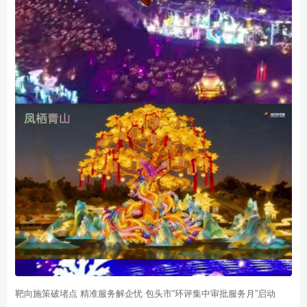
靶向施策破堵点 精准服务解企忧 包头市“环评集中审批服务月”启动