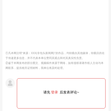
①凡本网注明“来源：XXX(非包头新闻网)”的作品，均转载自其他媒体，转载目的在
于传递更多信息，并不代表本单位赞同其观点和对其真实性负责。
②鉴于本网发布的部分图文、视频稿件来源于网络，如有侵权请著作权人主动与本
网联系，提供相关证明材料，我单位将及时处理。
请先
登录
后发表评论~