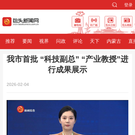
登录
推荐
要闻
视界
问政
评论
天下
内蒙古
直
我市首批 “科技副总” “产业教授”进
行成果展示
2026-02-04