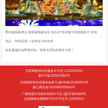
靶向施策破堵点 精准服务解企忧 包头市“环评集中审批服务月”启动
包头：年味拉满 一起奔赴马年欢喜
包头鹿城灯会即将开始，快来点亮你的新年光影！
互联网新闻信息服务许可证:15120250002
蒙ICP备2025023962号
互联网新闻信息服务备案号:蒙XW备201600001号
蒙公网安备15020402000650号
广播电视节目制作经营许可证:(蒙)字第00408号
信息网络传播视听节目许可证号 105330014