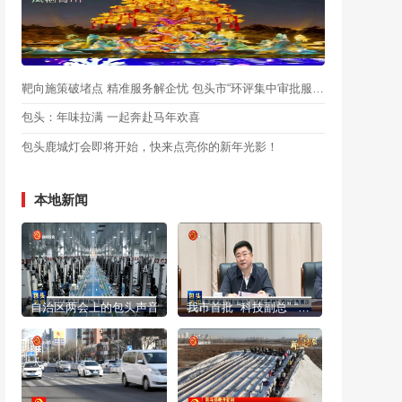
靶向施策破堵点 精准服务解企忧 包头市“环评集中审批服务月”启动
包头：年味拉满 一起奔赴马年欢喜
包头鹿城灯会即将开始，快来点亮你的新年光影！
本地新闻
自治区两会上的包头声音
我市首批 “科技副总” “产业教授”进行成果展示