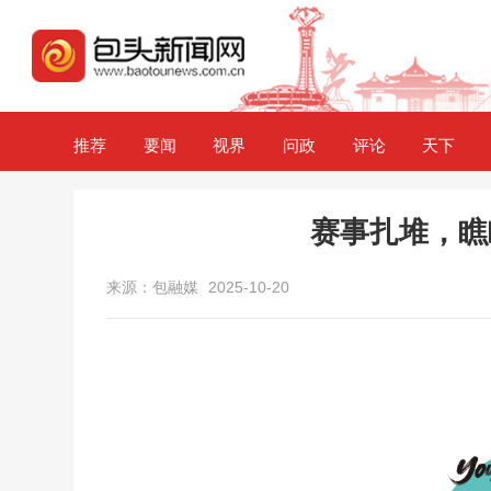
推荐
要闻
视界
问政
评论
天下
赛事扎堆，瞧
来源：包融媒
2025-10-20