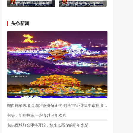
从“有”到“优”：设施无障碍 出行更有爱
冰雪“冷资源”激发消费“热活力”
头条新闻
靶向施策破堵点 精准服务解企忧 包头市“环评集中审批服务月”启动
包头：年味拉满 一起奔赴马年欢喜
包头鹿城灯会即将开始，快来点亮你的新年光影！