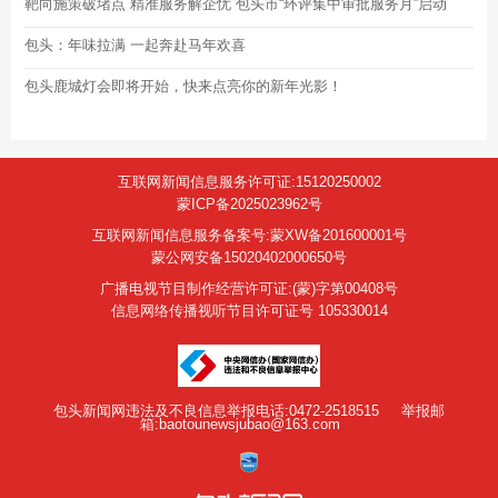
靶向施策破堵点 精准服务解企忧 包头市“环评集中审批服务月”启动
包头：年味拉满 一起奔赴马年欢喜
包头鹿城灯会即将开始，快来点亮你的新年光影！
互联网新闻信息服务许可证:15120250002
蒙ICP备2025023962号
互联网新闻信息服务备案号:蒙XW备201600001号
蒙公网安备15020402000650号
广播电视节目制作经营许可证:(蒙)字第00408号
信息网络传播视听节目许可证号 105330014
包头新闻网违法及不良信息举报电话:0472-2518515
举报邮
箱:baotounewsjubao@163.com