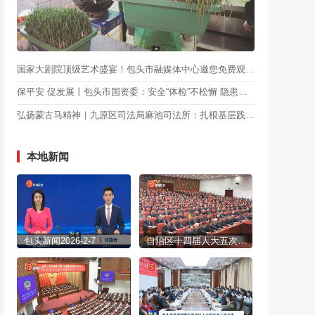
国家大剧院顶级艺术盛宴！包头市融媒体中心邀您免费观看！
保平安 促发展丨包头市国资委：安全“体检”不松懈 隐患排查见实效
弘扬蒙古马精神｜九原区司法局麻池司法所：扎根基层践初心 法治护航保平安
本地新闻
包头新闻2026-2-7
自治区十四届人大五次会议胜利闭幕