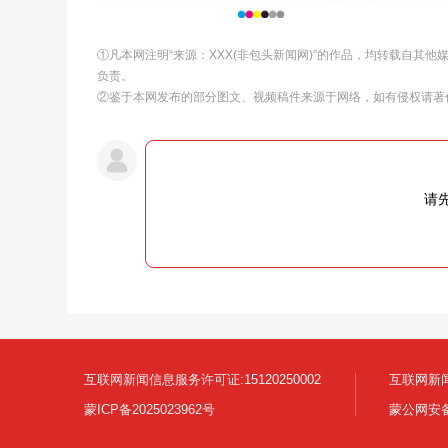
①凡本网注明“来源：XXX(非包头新闻网)”的作品，均转载自其
负责。
②鉴于本网发布的部分图文、视频稿件来源于网络，如有侵权请著
请
互联网新闻信息服务许可证:15120250002
互联网新闻
蒙ICP备2025023962号
蒙公网安备1