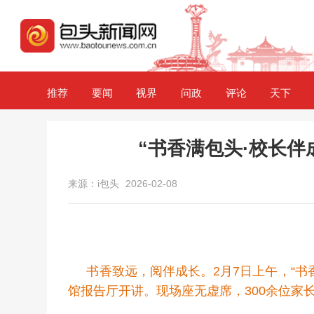
推荐
要闻
视界
问政
评论
天下
“书香满包头·校长伴
来源：i包头
2026-02-08
书香致远，阅伴成长。2月7日上午，“书
馆报告厅开讲。现场座无虚席，300余位家