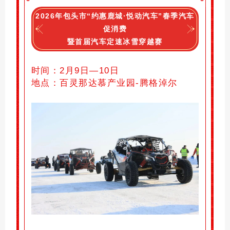
2026年包头市“约惠鹿城·悦动汽车”春季汽车
促消费
暨首届汽车定速冰雪穿越赛
时间：2月9日—10日
地点：
百灵那达慕产业园
-腾格淖尔