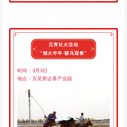
元宵社火活动
“烟火年年·骏马迎春”
时间：
3
月
3
日
地点：
百灵那达慕产业园