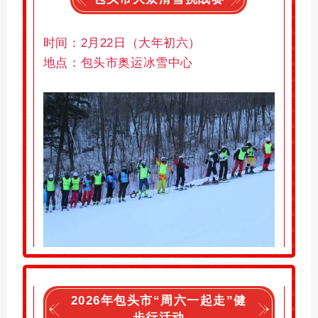
时间：
2月22日（
大年初六
）
地点：
包头市奥运冰雪中心
2026年包头市“周六一起走”健
步行活动