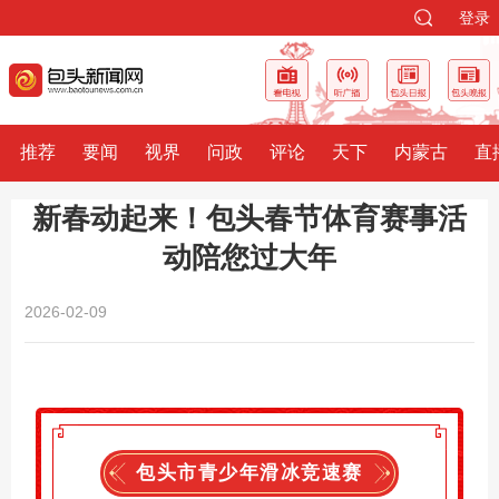
登录
推荐
要闻
视界
问政
评论
天下
内蒙古
直
新春动起来！包头春节体育赛事活
动陪您过大年
2026-02-09
包头市青少年滑冰竞速赛