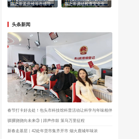
陈之常孟庆维等市领导开展春节走访慰问 向全市人民致以新春问候和美好祝福
陈之常调研检查安全生产 市场保供 交通保畅等工作并慰问基层干部群众
头条新闻
春节打卡好去处！包头市科技馆科普活动让科学与年味相伴
骐骥骁骁向未来③ | 蹄声作鼓 策马万里征程
新春走基层｜42处年货市集齐开市 烟火鹿城年味浓