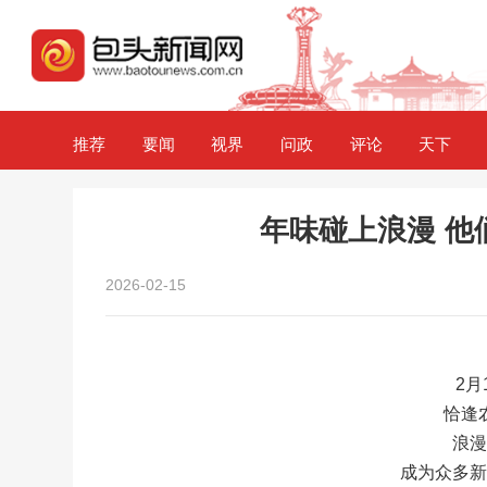
推荐
要闻
视界
问政
评论
天下
年味碰上浪漫 他
2026-02-15
2月
恰逢
浪
成为众多