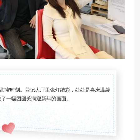
甜蜜时刻。登记大厅里张灯结彩，处处是喜庆温馨
成了一幅团圆美满迎新年的画面。