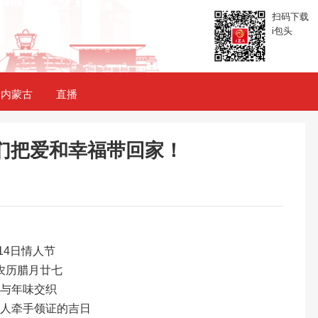
扫码下载
i包头
内蒙古
直播
们把爱和幸福带回家！
14日情人节
农历腊月廿七
漫与年味交织
新人牵手领证的吉日