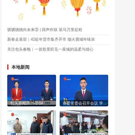
骐骥骁骁向未来③ | 蹄声作鼓 策马万里征程
新春走基层｜42处年货市集齐开市 烟火鹿城年味浓
关注包头春晚｜一首歌里听见一座城的温柔与雄心
本地新闻
包头新闻2026-2-14
市委常委会召开会议 学习贯彻习近平总书记近期重要讲话重要指示精神 研究部署相关工作 陈之常主持