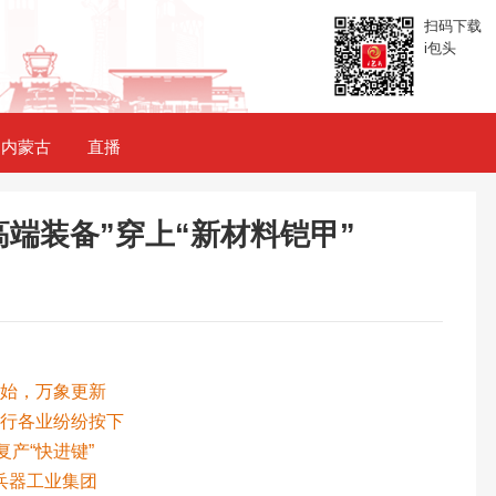
扫码下载
i包头
内蒙古
直播
“高端装备”穿上“新材料铠甲”
伊始，万象更新
各行各业纷纷按下
复产“快进键”
兵器工业集团