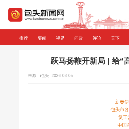
推荐
要闻
视界
问政
评论
天下
跃马扬鞭开新局 | 给
来源：i包头
2026-03-05
新春
包头市
复工
中国