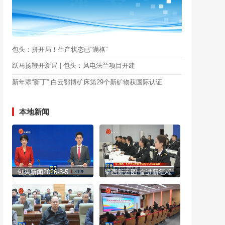
包头：拼开局！生产状态已“满格”
跃马扬鞭开新局 | 包头：风电法兰项目开建
新年添“新丁” 白云鄂博矿床第29个新矿物获国际认证
本地新闻
包头新闻2026-3-5
擘画新蓝图 奋进新征程