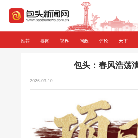
推荐
要闻
视界
问政
评论
天下
包头：春风浩荡满
2026-03-10