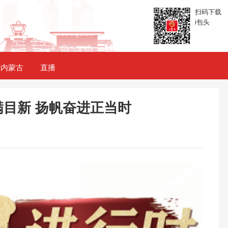
扫码下载
i包头
内蒙古
直播
目新 扬帆奋进正当时