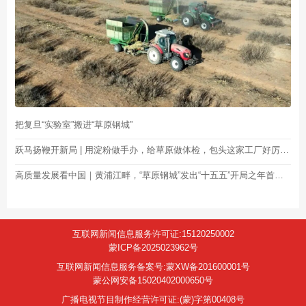
把复旦“实验室”搬进“草原钢城”
跃马扬鞭开新局 | 用淀粉做手办，给草原做体检，包头这家工厂好厉害！
高质量发展看中国｜黄浦江畔，“草原钢城”发出“十五五”开局之年首张“求贤令”
互联网新闻信息服务许可证:15120250002
蒙ICP备2025023962号
互联网新闻信息服务备案号:蒙XW备201600001号
蒙公网安备15020402000650号
广播电视节目制作经营许可证:(蒙)字第00408号