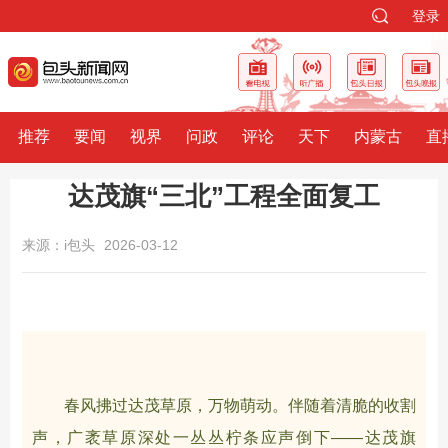
登录
推荐
要闻
视界
问政
评论
天下
内蒙古
直
达茂旗“三北”工程全面复工
来源：i包头
2026-03-12
春风拂过达茂草原，万物萌动。伴随着清脆的收割
声，广袤草原深处一丛丛柠条应声倒下——达茂旗