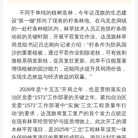
不同于单纯的植树造林，今年达茂旗的生态建
设“第一锄”挥向了现有的柠条林地。在乌克忽洞镇
的一处柠条种植区内，林草技术人员正抢抓柠条萌
动前的关键时期，开展平茬复壮作业。达茂旗林草
局党组书记吕志刚向记者介绍：“柠条作为防风固
沙的重要植被，通过平茬作业割除老枝，可有效刺
激根系萌发新枝，促其复壮更新。此举不仅能显著
增强植被的固沙能力，还能同步提升其饲用价值，
实现生态效益与经济效益的双赢。”
2026年是“十五五”开局之年，也是贯彻落实自
治区党委“1571”工作部署的关键之年。紧扣自治区
党委“1571”工作部署中“实施‘三北’工程质量年行
动”的要求，达茂旗将复工复产的首个发力点锁定
在现有林草经营管护与提质增效上。此次开工的灌
木林平茬项目，是2025年“三北”工程林草湿荒一体
化保护修复项目的重要组成部分，项目计划实施平