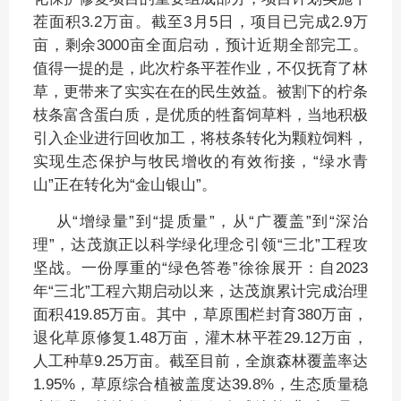
茬面积3.2万亩。截至3月5日，项目已完成2.9万
亩，剩余3000亩全面启动，预计近期全部完工。
值得一提的是，此次柠条平茬作业，不仅抚育了林
草，更带来了实实在在的民生效益。被割下的柠条
枝条富含蛋白质，是优质的牲畜饲草料，当地积极
引入企业进行回收加工，将枝条转化为颗粒饲料，
实现生态保护与牧民增收的有效衔接，“绿水青
山”正在转化为“金山银山”。
从“增绿量”到“提质量”，从“广覆盖”到“深治
理”，达茂旗正以科学绿化理念引领“三北”工程攻
坚战。一份厚重的“绿色答卷”徐徐展开：自2023
年“三北”工程六期启动以来，达茂旗累计完成治理
面积419.85万亩。其中，草原围栏封育380万亩，
退化草原修复1.48万亩，灌木林平茬29.12万亩，
人工种草9.25万亩。截至目前，全旗森林覆盖率达
1.95%，草原综合植被盖度达39.8%，生态质量稳