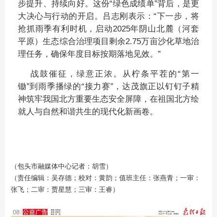
步提升、持续向好。这份“绿色成绩单”背后，是更
大决心与行动的开启。吕志刚表示：“下一步，将
抢抓雨季有利时机，启动2025年阴山北麓（河套
平原）生态综合治理项目剩余2.75万亩沙化草地治
理任务，确保年度目标按期落地见效。”
战鼓催征，绿意正浓。从柠条平茬的“第一
锄”到雨季播绿的“接力赛”，达茂旗正以钉钉子精
神筑牢我国北方重要生态安全屏障，在祖国北方绘
就人与自然和谐共生的现代化新画卷。
（包头市融媒体中心记者：胡雪）
（责任编辑：吴存德；校对：黄韵；值班主任：张燕青；一审：
张飞；二审：贾星慧；三审：王睿）