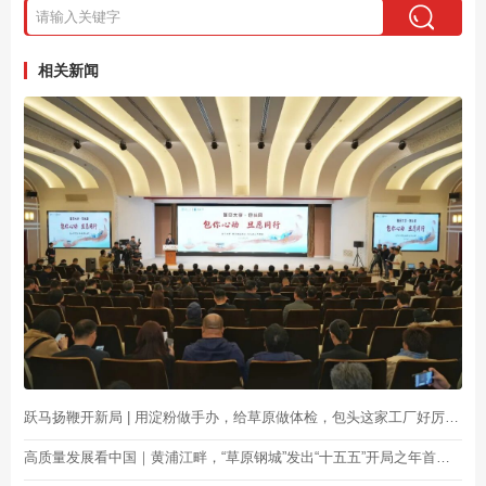
相关新闻
跃马扬鞭开新局 | 用淀粉做手办，给草原做体检，包头这家工厂好厉害！
高质量发展看中国｜黄浦江畔，“草原钢城”发出“十五五”开局之年首张“求贤令”