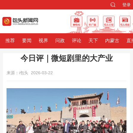
登录
推荐
要闻
视界
问政
评论
天下
内蒙古
直
今日评｜微短剧里的大产业
来源：i包头
2026-03-22