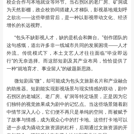
校企合作与本地就业等环节。当石拐区的老厂房、矿洞成
为天然影棚，政企校协同搭建人才梯队，影视基地规划呼
之欲出——这些举措背后，是一种以影视带动文化、经济
增长的长远视野。
“包头不缺影视人才，缺的是机会和舞台。”创作团队的
这句感慨，道出许多非一线城市共同的发展困境——人才
外流。传统模式下，本土文艺人才往往面临“毕业即远
行”的无奈选择。而这部短剧及其产业布局，恰恰提供了
一种“就地育才、事业留人”的破题新思路。
微短剧虽“微”，却可能成为包头文旅新名片和产业融合
的助推器。短剧能实现影视场景与现实情感的联动，剧中
石拐区的老城区、老厂房、矿洞等特定场景，正是因为它
们独特的视觉效果成为剧中的记忆点。当这些场景随着剧
中情节深入人心，它们便不再只是单纯的空间，而被赋予
了故事与情感，成为观众心中的打卡地。这些打卡地可以
进一步成为撬动文旅资源的杠杆，后期通过文旅资源的开