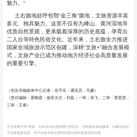
魅力。”
土右旗地处呼包鄂“金三角”腹地，文旅资源丰富
多元、独具魅力。这里不仅有九峰山、黄河湿地等
优质自然景观，更承载着深厚的历史底蕴，孕育出
二人台等特色民俗文化。近年来，土右旗全力推进
国家全域旅游示范区创建，深耕“文旅+”融合发展模
式，文旅产业已成为推动地方经济社会高质量发展
的重要引擎。
（包头市融媒体中心记者：岳宇乐；通讯员：马媛）
（责任编辑：霍晓霞；值班主任：刘磊；一审：张飞；二审：贾星慧；
三审：王睿）
①凡本网注明“来源：XXX(非包头新闻网)”的作品，均转载自其他媒体，转载目的在
于传递更多信息，并不代表本单位赞同其观点和对其真实性负责。