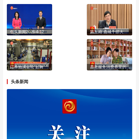
包头新闻2026-4-12
第五期“鹿城干部大讲堂”举行
订单饱满齿轮“起舞” “包头智造”覆盖全球
养老服务消费券里的民生温度
头条新闻