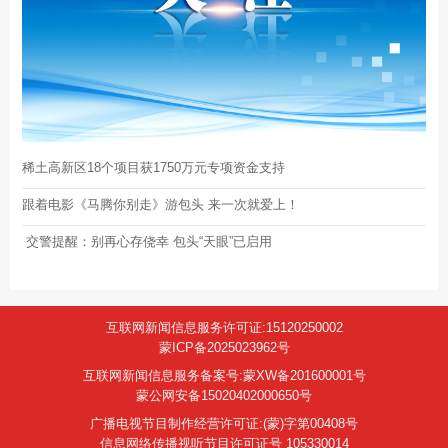
稀土高新区18个项目获1750万元专项资金支持
跟着电影《马腾你别走》游包头 来一次就爱上！
交警提醒：别再心存侥幸 包头“天眼”已启用
互联网新闻信息服务许可证:15120250002
蒙ICP备2025023962号
互联网新闻信息服务备案号:蒙XW备201600001号
蒙公网安备15020402000650号
广播电视节目制作经营许可证:(蒙)字第00408号
信息网络传播视听节目许可证号 105330014