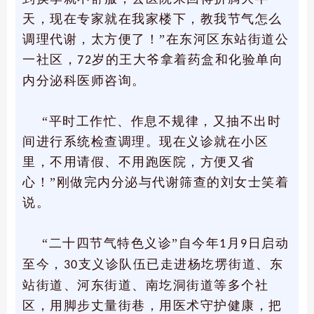
天，现在专家就在我家楼下，教我节气怎么
调理代谢，太方便了！”在东河区东站街道公
一社区，
岁的王大爷拿着药盒和化验单向
72
内分泌科医师咨询。
“平时工作忙、作息不规律，又抽不出时
间进行系统检查调理。现在义诊就在小区
里，不用请假、不用跑医院，方便又省
心！”刚做完内分泌与代谢筛查的刘女士笑着
说。
“二十四节气特色义诊”自今年
月
日启动
1
9
至今，
支义诊队伍已走进杨圪塄街道、东
30
站街道、河东街道、南圪洞街道等多个社
区，用脚步丈量街巷，用医术守护健康，把