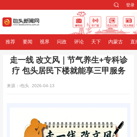
登录
推荐
要闻
视界
问政
评论
天下
内蒙古
直
走一线 改文风｜节气养生+专科诊
疗 包头居民下楼就能享三甲服务
来源：i包头
2026-04-13