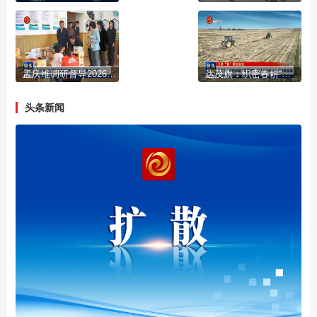
孟庆维调研督导2026年民生实事推进工作
达茂旗：织密春耕“保障网” 奋力夯实粮食丰产丰收基础
头条新闻