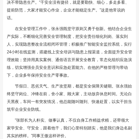
决不带隐患生产。“干安全没有捷径，就是要勤快、细心，多走多看、
提前防范，大家才能安心作业，企业才能稳定生产。”这是他常说的
话。
在安全管理工作中，张永强既坚守原则又勇于创新。他结合企业生
产实际，不断细化完善安全管理制度，把安全责任细化到岗、落实到
人，实现隐患整改全流程闭环管理；积极推广智能安全监控系统，实行
24小时在线监测，搭建线上安全培训与隐患上报渠道，全面提升安全管
理效能；坚持用真实案例、通俗语言开展安全教育，常态化组织应急演
练，切实增强全员安全意识和应急处置能力。在他的严格管理与带动
下，企业多年保持安全生产零事故。
节假日、恶劣天气、生产攻坚期，都是安全保障关键期。张永强始
终坚守岗位、冲锋在前，舍小家、顾大家，主动放弃休息时间。无论白
天黑夜，车间一有突发情况，他总能随叫随到、快速处置，以实干担当
筑牢企业安全防线。
“张部长为人朴实、做事认真，不仅自身工作精益求精，还带领大
家学安全、守安全，跟着他干，我们心里特别踏实，他是我们身边名副
其实的榜样。”同事王傲这样评价。