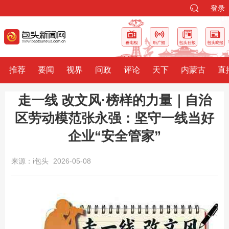
登录
推荐
要闻
视界
问政
评论
天下
内蒙古
直
走一线 改文风·榜样的力量｜自治
区劳动模范张永强：坚守一线当好
企业“安全管家”
来源：i包头
2026-05-08