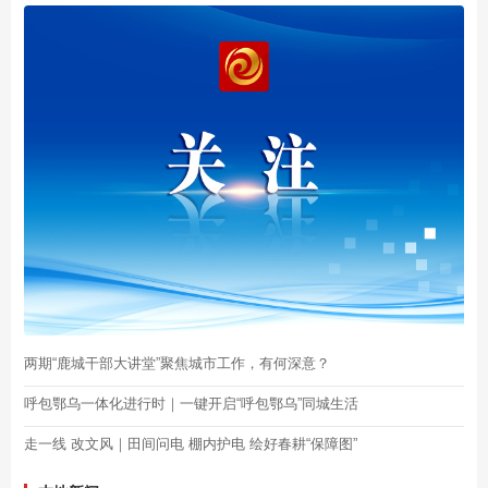
两期“鹿城干部大讲堂”聚焦城市工作，有何深意？
呼包鄂乌一体化进行时｜一键开启“呼包鄂乌”同城生活
走一线 改文风｜田间问电 棚内护电 绘好春耕“保障图”