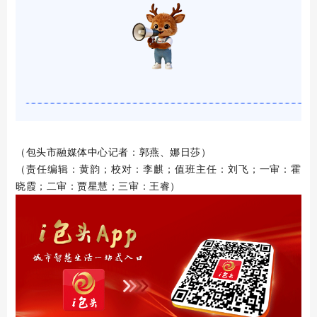
（包头市融媒体中心记者：郭燕、娜日莎）
（责任编辑：黄韵；校对：李麒；值班主任：刘飞；一审：霍
晓霞；二审：贾星慧；三审：王睿）