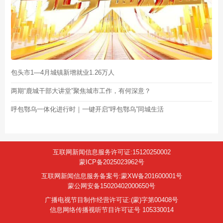
包头市1—4月城镇新增就业1.26万人
两期“鹿城干部大讲堂”聚焦城市工作，有何深意？
呼包鄂乌一体化进行时｜一键开启“呼包鄂乌”同城生活
互联网新闻信息服务许可证:15120250002
蒙ICP备2025023962号
互联网新闻信息服务备案号:蒙XW备201600001号
蒙公网安备15020402000650号
广播电视节目制作经营许可证:(蒙)字第00408号
信息网络传播视听节目许可证号 105330014