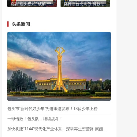
托育“包头模式” 破解“带娃难”
良种擂台比高低 科技助农促丰收
头条新闻
包头市“新时代好少年”先进事迹发布！18位少年上榜
一球惜败！包头队，继续战斗！
加快构建“1144”现代化产业体系｜深耕再生资源路 赋能工业低碳行