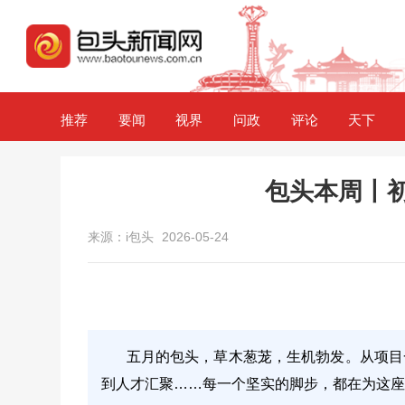
推荐
要闻
视界
问政
评论
天下
包头本周丨初
来源：i包头
2026-05-24
五月的包头，草木葱茏，生机勃发。从项目
到人才汇聚……每一个坚实的脚步，都在为这座