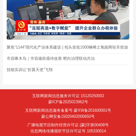
聚焦“1144”现代化产业体系建设 | 包头首批1000辆稀土氢能两轮车投放
市容啄木鸟｜市容顽疾亟待改善 靶向治理联动共治
技能实训让“折翼天使”飞翔
互联网新闻信息服务许可证:15120250002
蒙ICP备2025023962号
互联网新闻信息服务备案号:蒙XW备201600001号
蒙公网安备15020402000650号
广播电视节目制作经营许可证:(蒙)字第00408号
信息网络传播视听节目许可证号 105330014