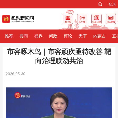
登录
推荐
要闻
视界
问政
评论
天下
内蒙古
直
市容啄木鸟｜市容顽疾亟待改善 靶
向治理联动共治
2026-05-30