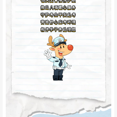
包头交警倾情护航
推出八项暖心服务
守护考生平安赴考
营造舒心应考环境
相伴学子奔赴理想