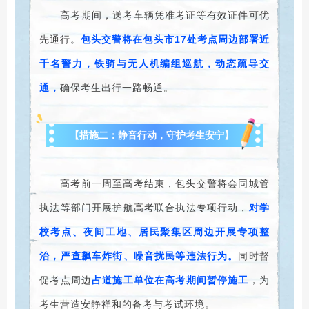
高考期间，送考车辆凭准考证等有效证件可优
先通行。
包头交警将在包头市17处考点周边部署近
千名警力，铁骑与无人机编组巡航，动态疏导交
通，
确保考生出行一路畅通。
【措施二：静音行动，守护考生安宁】
高考前一周至高考结束，包头交警将会同城管
执法等部门开展护航高考联合执法专项行动，
对学
校考点、夜间工地、居民聚集区周边开展专项整
治，严查飙车炸街、噪音扰民等违法行为。
同时督
促考点周边
占道施工单位在高考期间暂停施工
，为
考生营造安静祥和的备考与考试环境。