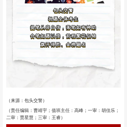
包头交警
祝愿全体考生
提笔从容自信，落笔如有神助
合笔如愿以偿，前程繁花似锦
旗开得胜、金榜题名
（来源：包头交警）
（责任编辑：曹靖宇；值班主任：高峰；一审：胡佳乐；
二审：贾星慧；三审：王睿）