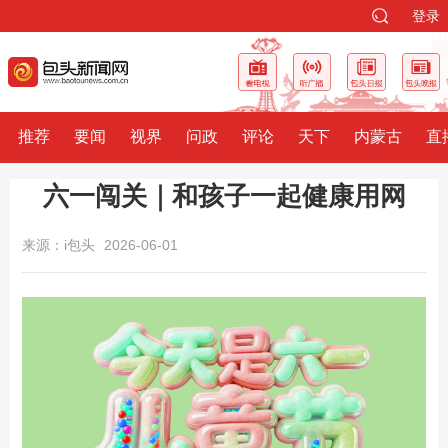
登录
推荐
要闻
视界
问政
评论
天下
内蒙古
直
六一闯关｜和孩子一起健康用网
来源：i包头
2026-06-01