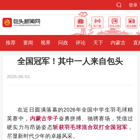
登录
推荐
要闻
视界
问政
评论
天下
内蒙古
直
全国冠军！其中一人来自包头
2026-06-01
在近日圆满落幕的
2026年全国中学生羽毛球精
英赛中，
内蒙古学子
奋勇拼搏、驰骋赛场，凭借过
硬实力与昂扬姿态
斩获
羽毛球混合双打全国冠军
，
尽显新时代少年的卓越风采。