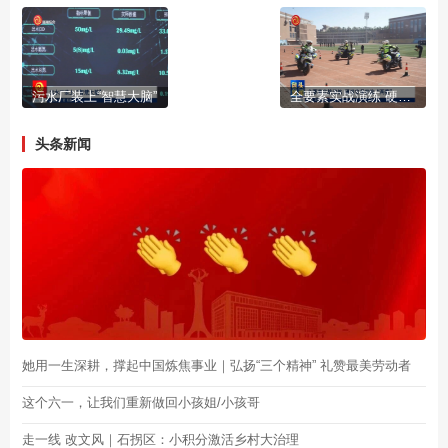
污水厂装上“智慧大脑”
全要素实战演练 硬核安保护航“两赛”
头条新闻
她用一生深耕，撑起中国炼焦事业｜弘扬“三个精神” 礼赞最美劳动者
这个六一，让我们重新做回小孩姐/小孩哥
走一线 改文风｜石拐区：小积分激活乡村大治理