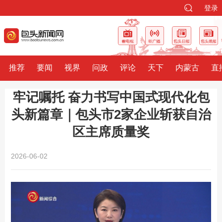
登录
推荐
要闻
视界
问政
评论
天下
内蒙古
直
牢记嘱托 奋力书写中国式现代化包
头新篇章｜包头市2家企业斩获自治
区主席质量奖
2026-06-02