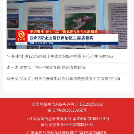
“一把手”走进12345热线丨热线架起民生桥梁 用心守护市井烟火
走一线 改文风︱“六一”邂逅春假 快乐直接翻倍
保平安 促发展 | 包头市开展电动自行车道路交通安全专项整治行动
互联网新闻信息服务许可证:15120250002
蒙ICP备2025023962号
互联网新闻信息服务备案号:蒙XW备201600001号
蒙公网安备15020402000650号
广播电视节目制作经营许可证:(蒙)字第00408号