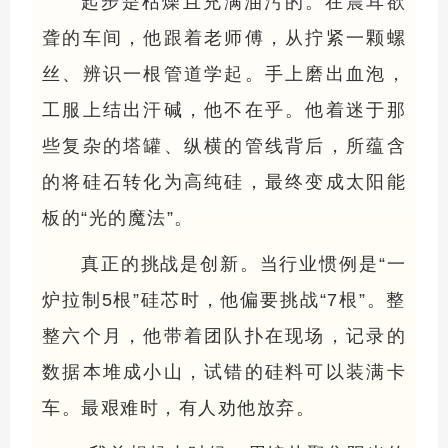
起步是枯燥且充满油污的。在震耳欲
聋的车间，他跟着老师傅，从拧紧一颗螺
丝、辨识一根管道学起。手上磨出血泡，
工服上结出汗碱，他不在乎。他着迷于那
些复杂的塔罐、纵横的管线背后，所蕴含
的将硅石转化为高纯硅，最终变成太阳能
板的“光的魔法”。
真正的挑战是创新。当行业惯例是“一
炉拉制5根”硅芯时，他偏要挑战“7根”。整
整六个月，他带着团队扑在现场，记录的
数据本堆成小山，试错的硅料可以装满卡
车。最艰难时，有人劝他放弃。