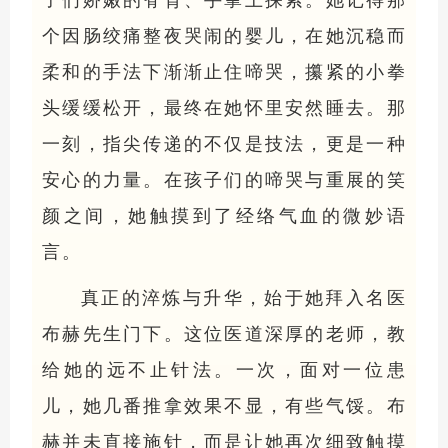
子们娇嫩的脊背、手掌上探索。她记得那
个因肠绞痛整夜哭闹的婴儿，在她沉稳而
柔和的手法下渐渐止住啼哭，攥紧的小拳
头缓缓松开，最终在她怀里安然睡去。那
一刻，指尖传递的不仅是技法，更是一种
安心的力量。在孩子们的啼哭与重展的笑
颜之间，她触摸到了经络气血的微妙语
言。
真正的淬炼与升华，始于她拜入名医
布赫先生门下。这位医道深厚的老师，教
给她的远不止针法。一次，面对一位患
儿，她几番推拿效果不显，有些气馁。布
赫并未直接施针，而是让她再次细致触摸