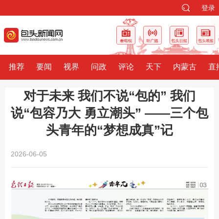
登录
推荐
要闻
视界
问政
评论
天下
内蒙古
直
对于未来 我们不说“包的” 我们
说“包容乃大 勇立潮头” ——三个包
头青年的“梦想成真”记
2026-06-05