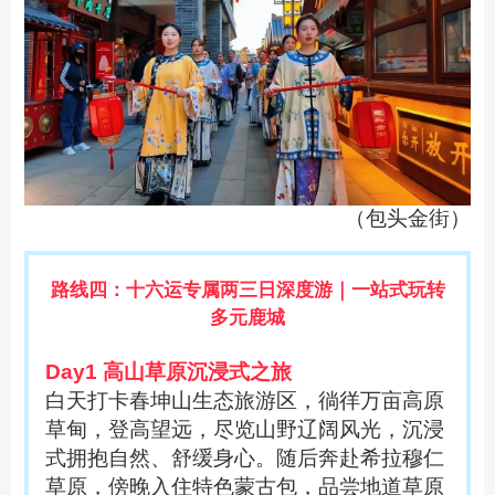
（包头金街）
路线四：十六运专属
两三
日深度游｜一站式玩转
多元鹿城
Day1 高山草原沉浸式之旅
白天打卡春坤山生态旅游区，徜徉万亩高原
草甸，登高望远，尽览山野辽阔风光，沉浸
式拥抱自然、舒缓身心。随后奔赴希拉穆仁
草原，傍晚入住特色蒙古包，品尝地道草原