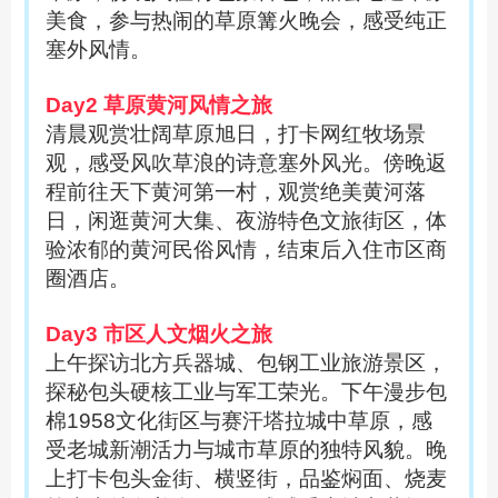
美食，参与热闹的草原篝火晚会，感受纯正
塞外风情。
Day2 草原黄河风情之旅
清晨观赏壮阔草原旭日，打卡网红牧场景
观，感受风吹草浪的诗意塞外风光。傍晚返
程前往天下黄河第一村，观赏绝美黄河落
日，闲逛黄河大集、夜游特色文旅街区，体
验浓郁的黄河民俗风情，结束后入住市区商
圈酒店。
Day3 市区人文烟火之旅
上午探访北方兵器城、包钢工业旅游景区，
探秘包头硬核工业与军工荣光。下午漫步包
棉
1958文化街区与赛汗塔拉城中草原，感
受老城新潮活力与城市草原的独特风貌。晚
上打卡包头金街、横竖街，品鉴
焖面
、烧麦