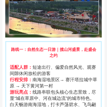
路线一：自然生态一日游｜揽山河盛景，赴盛会
之约
适配人群：
短途出行、偏爱自然风光、观赛
间隙休闲放松的游客
行程安排：
南海湿地景区
→ 赛汗塔拉城中草
原 → 天下黄河第一村
游玩亮点：
线路串联包头核心生态景致，尽
显
“城在草原中、河在城边流”的城市特色。
白天畅游南海湿地，打卡芦荡碧水、飞鸟翩