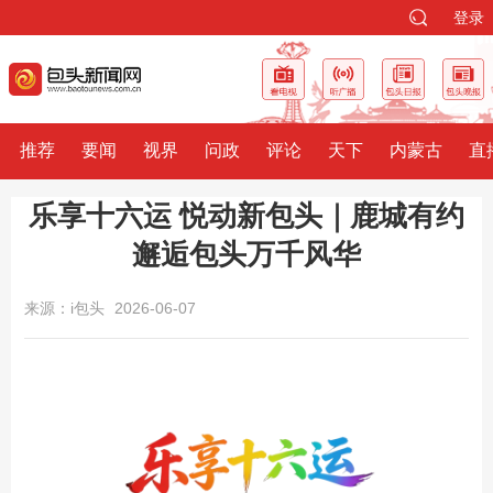
登录
推荐
要闻
视界
问政
评论
天下
内蒙古
直
乐享十六运 悦动新包头｜鹿城有约
邂逅包头万千风华
来源：i包头
2026-06-07