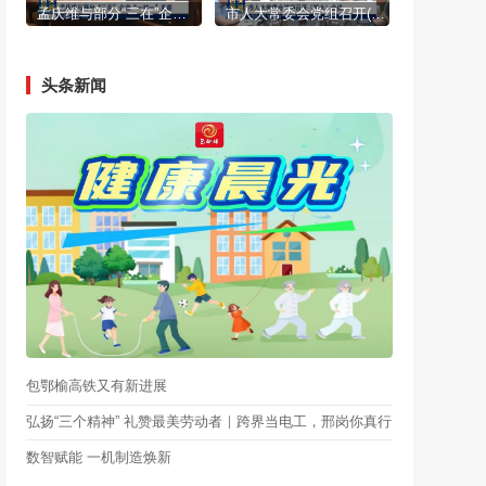
孟庆维与部分“三在”企业“一对一”见面
市人大常委会党组召开(扩大)会议
头条新闻
包鄂榆高铁又有新进展
弘扬“三个精神” 礼赞最美劳动者｜跨界当电工，邢岗你真行
数智赋能 一机制造焕新