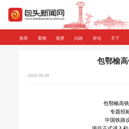
推荐
要闻
视界
问政
评论
天下
包鄂榆高
2026-06-09
包鄂榆高铁
专题招
中国铁路
项目正式进入初