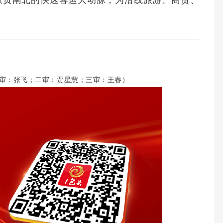
纵贯南北的快速客运大动脉，为沿线旅游、商贸、
审：张飞；二审：贾星慧；三审：王睿）