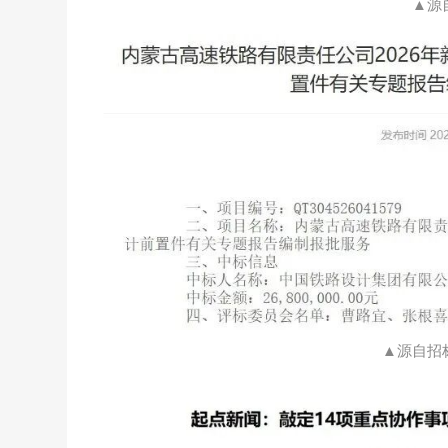
▲源
▲源自招