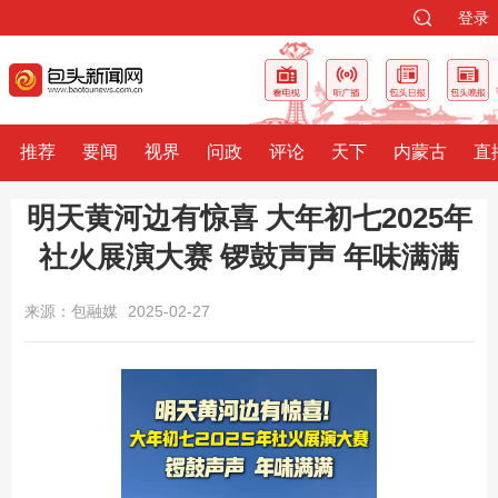
登录
推荐
要闻
视界
问政
评论
天下
内蒙古
直
明天黄河边有惊喜 大年初七2025年
社火展演大赛 锣鼓声声 年味满满
来源：包融媒
2025-02-27