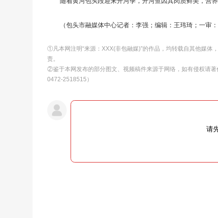
随着黄河包头段迎来开河季，开河鱼因其肉质鲜美，营
（包头市融媒体中心记者：李强；编辑：王玮琦；一审
①凡本网注明“来源：XXX(非包融媒)”的作品，均转载自其他媒
责。
②鉴于本网发布的部分图文、视频稿件来源于网络，如有侵权请著
0472-2518515）
请