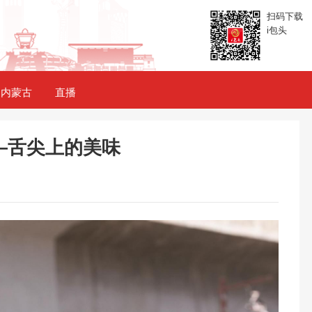
扫码下载
i包头
内蒙古
直播
—舌尖上的美味