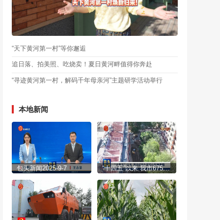
“天下黄河第一村”等你邂逅
追日落、拍美照、吃烧卖！夏日黄河畔值得你奔赴
“寻迹黄河第一村，解码千年母亲河”主题研学活动举行
本地新闻
包头新闻2025-9-7
“十四五”以来 我市675个老旧小区焕新颜