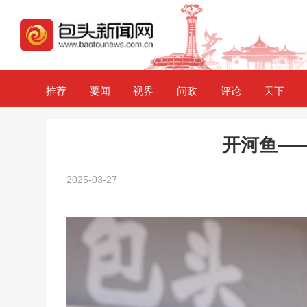
推荐
要闻
视界
问政
评论
天下
开河鱼—
2025-03-27