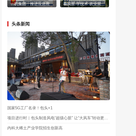
一机集团：推进应急救援装备体系化建设
看实景 学技术 农业观摩会探索现代农业发展新路径
头条新闻
国家5G工厂名录！包头+1
项目进行时｜包头制造风电“超级心脏” 让“大风车”转动更有力
内科大稀土产业学院招生创新高