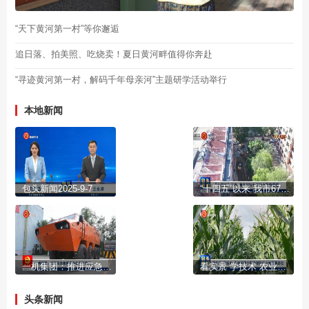
“天下黄河第一村”等你邂逅
追日落、拍美照、吃烧卖！夏日黄河畔值得你奔赴
“寻迹黄河第一村，解码千年母亲河”主题研学活动举行
本地新闻
包头新闻2025-9-7
“十四五”以来 我市675个老旧小区焕新颜
一机集团：推进应急救援装备体系化建设
看实景 学技术 农业观摩会探索现代农业发展新路径
头条新闻