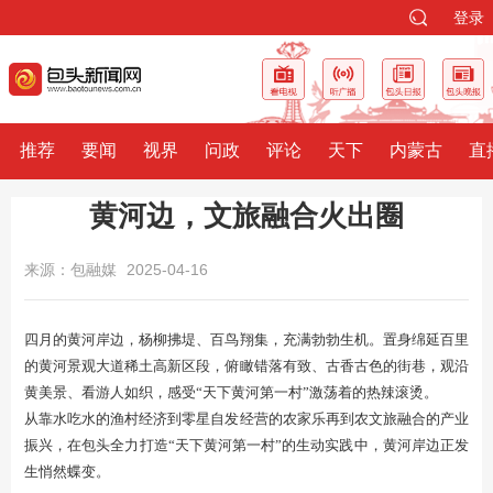
登录
推荐
要闻
视界
问政
评论
天下
内蒙古
直
黄河边，文旅融合火出圈
来源：包融媒
2025-04-16
四月的黄河岸边，杨柳拂堤、百鸟翔集，充满勃勃生机。置身绵延百里
的黄河景观大道稀土高新区段，俯瞰错落有致、古香古色的街巷，观沿
黄美景、看游人如织，感受“天下黄河第一村”激荡着的热辣滚烫。
从靠水吃水的渔村经济到零星自发经营的农家乐再到农文旅融合的产业
振兴，在包头全力打造“天下黄河第一村”的生动实践中，黄河岸边正发
生悄然蝶变。