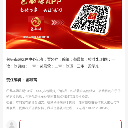
包头市融媒体中心记者：贾婷婷；编辑：郝晨莺；校对∶杜利国；一
读：刘勇如；一审：郝晨莺；二审：刘璟；三审：梁学东
责任编辑： 郝晨莺
①凡本网注明“来源：XXX(非包融媒)”的作品，均转载自其他媒体，转载目的在于传
递更多信息，并不代表本单位赞同其观点和对其真实性负责。
②鉴于本网发布的部分图文、视频稿件来源于网络，如有侵权请著作权人主动与本
网联系，提供相关证明材料，我单位将及时处理。（电话：0472-2518515）