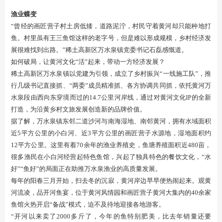
渔业蝶变
“曾经的画匠营子村土房低矮，道路泥泞，村民守着黄河却只能种地打
鱼。村里虽有王三鱼馆这样的老字号，但是难以形成规模，乡村经济发
展很难找到出路。”稀土高新区万水泉镇党委书记石磊感慨道。
如何破局，让黄河文化“活”起来，带动一方经济发展？
稀土高新区万水泉镇以党建为引领，成立了乡村振兴“一线施工队”，推
行几级书记直接抓、“两委”成员精准抓、各方协调共同抓，依托黄河万
水泉段由西向东穿境而过的14.7公里河岸线，通过对黄河文化IP的全新
打造，为沿黄乡村文旅发展创造新的品牌价值。
据了解，万水泉镇东邻二道沙河与南海湿地、南邻黄河，拥有水域面积
近5平方公里的小白河、近3平方公里的画匠营子水源地，湿地面积约
12平方公里。这里有着70余年的渔业养殖史，鱼塘养殖面积近480亩，
很多渔民在小白河经营起特色鱼馆，兴起了独具特色的餐饮文化，“水
好”“鱼好”的局面正在助推万水泉渔业的高质量发展。
每年的阳春三月开始，扫去冬的沉寂，黄河岸边早早便热闹起来。观黄
河流凌，品开河鱼宴，位于黄河风情园和画匠营子黄河大集内的40余家
鱼馆火热开启“备战”模式，迫不及待地迎接各地游客。
“开河以来卖了2000多斤了，今年的鱼特别肥美，比去年销量还要