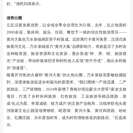
好。”渔民刘涛表示。
借势出圈
立足沿黄发展优势，以全域全季全业理念为引领，去年，总占地面积
2000余亩，集休闲、娱乐、住宿、餐饮于一体的综合性旅游景区——
黄河大集在万水泉镇画匠营子村落成。近距离打卡黄河美景，沉浸式体
验黄河文化，万水泉镇借力“黄河大集”品牌影响力，有效盘活了乡村农
业种植资源、旅游资源和文化资源，逐步形成“种、养、销、旅游观
光”产业链，带动村集体经济和村民收入实现“有中升优”，跑出乡村振
兴“加速度”。
随着开河鱼的火爆和“黄河大集”的火热出圈，万水泉镇党委敏锐捕捉
到，深度体验游促进乡村振兴的新需求。“我们围绕一产抓流通、二产
抓就业、三产抓增收，2024年新增了青格尔塔拉蒙古大营等7家农文旅
项目，打造了乡村休闲旅游、红色旅游、工业旅游等精品线路，形
成‘化点为星、串星成链、链方成片’的文旅产业格局，沿线串联包头黄
河国家文化公园湿地博物馆、昭君湖、黄河大集、黄河风情园、哈哈
乐、红圃庄园、兴丰度假村等，成为村民增收致富的新路径。”石磊表
示。