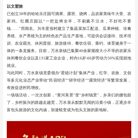
以文塑旅
已创立38年的哈哈乐庄园可摘果、露营、烧烤，品农家美味牛大骨、农
家鸡。红圃庄园以“一把盐烤全羊，不刷酱不注水，不好吃不要
钱……”而闻名。兴丰度假村建立了集蔬菜加工配送、瓜果种植、珍禽
养殖、水产养殖为主的特色农产品生产基地，可提供会议接待、技术培
训、农业观光、休闲度假、旅游接待、餐饮住宿、垂钓、体育健身于一
体的一条龙服务。目前，万水泉镇已集聚40余家规模大小不等的农家乐
休闲餐饮企业以及131家工业企业，村内16岁-60岁劳动力50%实现就地
就业。
与此同时，万水泉镇党委领办“星链计划”集体产业，红学、农旅、文创
等多元化业态产业带动“民宿经济”“研学经济”“露营经济”等繁荣发展，
有效促进村民增收。
一场场活动，一次次创新，“黄河美景”变“乡村钱景”，乡亲们的腰包鼓
了，乡村振兴的路越走越宽，万水泉从默默无闻的沿黄小镇，正逐步丰
富包头旅游的文化内涵，加速蜕变成为包头文旅的新地标。