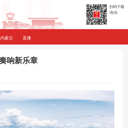
扫码下载
i包头
内蒙古
直播
奏响新乐章