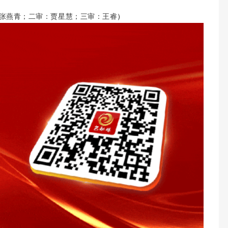
张燕青；二审：贾星慧；三审：王睿
）