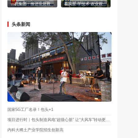
一机集团：推进应急救援装备体系化建设
看实景 学技术 农业观摩会探索现代农业发展新路径
头条新闻
国家5G工厂名录！包头+1
项目进行时｜包头制造风电“超级心脏” 让“大风车”转动更有力
内科大稀土产业学院招生创新高