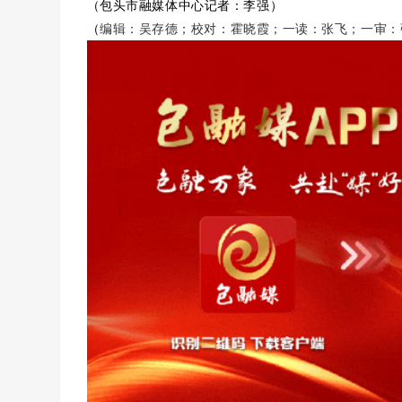
（
包头
市融媒体中心记者
：
李强
）
（
编辑：吴存德；校对：霍晓霞；一读：张飞；一审：