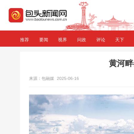
推荐
要闻
视界
问政
评论
天下
黄河畔
来源：包融媒
2025-06-16