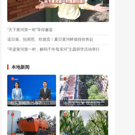
“天下黄河第一村”等你邂逅
追日落、拍美照、吃烧卖！夏日黄河畔值得你奔赴
“寻迹黄河第一村，解码千年母亲河”主题研学活动举行
本地新闻
包头新闻2025-9-7
“十四五”以来 我市675个老旧小区焕新颜