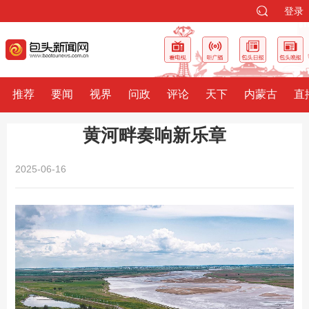
登录
推荐
要闻
视界
问政
评论
天下
内蒙古
直
黄河畔奏响新乐章
2025-06-16