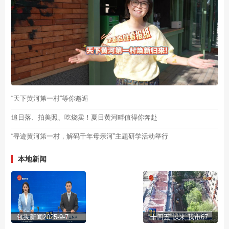
“天下黄河第一村”等你邂逅
追日落、拍美照、吃烧卖！夏日黄河畔值得你奔赴
“寻迹黄河第一村，解码千年母亲河”主题研学活动举行
本地新闻
包头新闻2025-9-7
“十四五”以来 我市675个老旧小区焕新颜