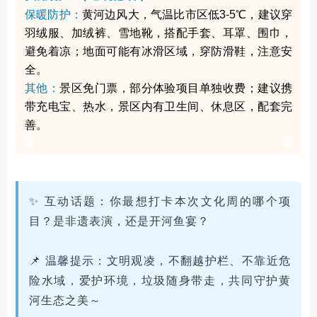
保暖防护：
黄河边风大，气温比市区低3-5℃，建议穿
羽绒服、加绒裤、雪地靴，搭配手套、耳罩、围巾，
避免着凉；地面可能有冰滑区域，穿防滑鞋，注意安
全。
其他：
景区免门票，部分体验项目单独收费；建议携
带充电宝、热水，景区内有卫生间、休息区，配套完
善。
✨ 互动话题：你最想打卡本次文化周的哪个项
目？是非遗表演，还是开河鱼宴？
📌 温馨提示：文明观凌，不翻越护栏、不靠近危
险水域，爱护环境，垃圾随身带走，共同守护黄
河生态之美～