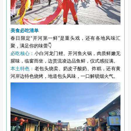
美食必吃清单
春日限定“开河第一鲜”是重头戏，还有各地风味汇
聚，满足你的味蕾👇
必吃核心：
小白河龙门鲤、开河鱼火锅，肉质鲜嫩无
腥味，临窗而坐，边赏流凌边品鱼鲜，仪式感拉满。
本土特色：
老包头烧卖、奶皮子酸奶、炸糕，还有黄
河岸边特色烧烤，地道包头风味，一口解锁烟火气。