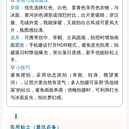
🎨
穿搭与道具建议
穿搭：
优先选择红色、白色、姜黄色等亮色衣物，与
冰面、黄河的色调形成强烈对比，出片更吸睛；穿汉
服、毛绒外套，既能保暖，又能拍出古风或可爱风大
片，氛围感拉满。
道具：
可携带丝巾、草帽、古风团扇，拍照时增加画
面层次；手机建议打开HDR模式，避免逆光拍黑；拍
摄落日时降低曝光，突出落日质感，新手也能轻松上
手。
💡
小技巧
避免摆拍，采用动态抓拍（奔跑、转身、眺望黄
河），让照片更自然有灵气；多人拍摄可采用“高低错
落”的站位，避免画面单调；傍晚拍摄时，可利用灯光
与冰面反光，拍出梦幻感。
实用贴士（避坑必备）