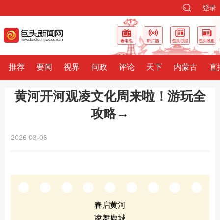
登录
推荐
要闻
视界
问政
评论
天下
内蒙古
直
黄河开河观凌文化周来啦！游玩全
攻略→
2026-03-06
春启黄河
凌舞鹿城