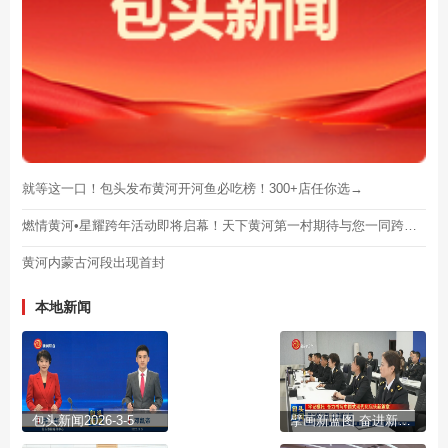
就等这一口！包头发布黄河开河鱼必吃榜！300+店任你选→
燃情黄河•星耀跨年活动即将启幕！天下黄河第一村期待与您一同跨年！
黄河内蒙古河段出现首封
本地新闻
包头新闻2026-3-5
擘画新蓝图 奋进新征程