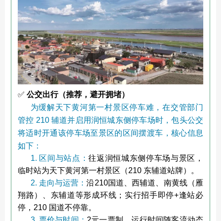
✅
公交出行（推荐，避开拥堵）
为缓解天下黄河第一村景区停车难，在交管部门
管控 210 辅道并启用润恒城东侧停车场时，包头公交
将适时开通该停车场至景区的区间摆渡车，核心信息
如下：
1. 区间与站点：
往返润恒城东侧停车场与景区，
临时站为天下黄河第一村景区（210 东辅道站牌）。
2. 走向与运营：
沿210国道、西辅道、南黄线（雁
翔路）、东辅道等形成环线；实行招手即停+逢站必
停，210 国道不停靠。
3. 票价与时间：
2元一票制，运行时间随客流动态