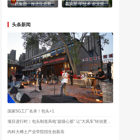
一机集团：推进应急救援装备体系化建设
看实景 学技术 农业观摩会探索现代农业发展新路径
头条新闻
国家5G工厂名录！包头+1
项目进行时｜包头制造风电“超级心脏” 让“大风车”转动更有力
内科大稀土产业学院招生创新高