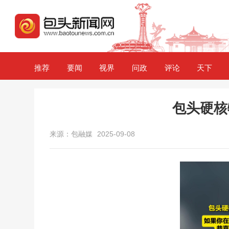
推荐
要闻
视界
问政
评论
天下
包头硬核
来源：包融媒
2025-09-08