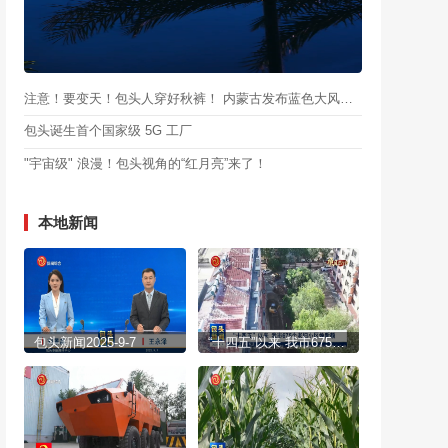
注意！要变天！包头人穿好秋裤！ 内蒙古发布蓝色大风预警！
包头诞生首个国家级 5G 工厂
"宇宙级" 浪漫！包头视角的“红月亮”来了！
本地新闻
包头新闻2025-9-7
“十四五”以来 我市675个老旧小区焕新颜