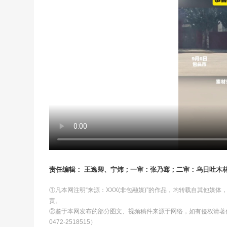
责任编辑： 王逸卿、宁炜；一审：张乃骞；二审：乌日吐木
①凡本网注明“来源：XXX(非包融媒)”的作品，均转载自其他媒
责。
②鉴于本网发布的部分图文、视频稿件来源于网络，如有侵权请著
0472-2518515）