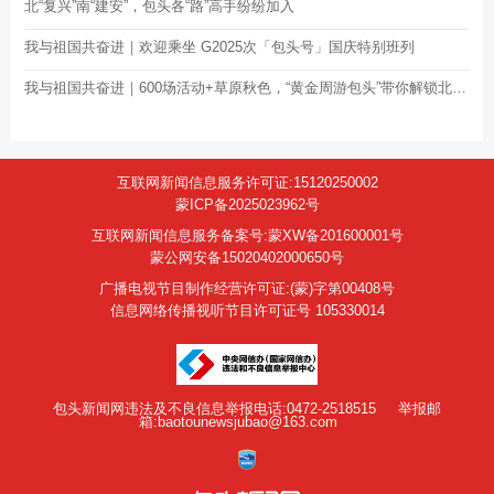
北“复兴”南“建安”，包头各“路”高手纷纷加入
我与祖国共奋进｜欢迎乘坐 G2025次「包头号」国庆特别班列
我与祖国共奋进｜600场活动+草原秋色，“黄金周游包头”带你解锁北疆更多惊喜！
互联网新闻信息服务许可证:15120250002
蒙ICP备2025023962号
互联网新闻信息服务备案号:蒙XW备201600001号
蒙公网安备15020402000650号
广播电视节目制作经营许可证:(蒙)字第00408号
信息网络传播视听节目许可证号 105330014
包头新闻网违法及不良信息举报电话:0472-2518515
举报邮
箱:baotounewsjubao@163.com