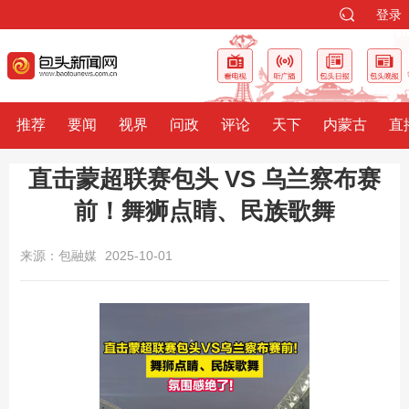
登录
推荐
要闻
视界
问政
评论
天下
内蒙古
直
直击蒙超联赛包头 VS 乌兰察布赛
前！舞狮点睛、民族歌舞
来源：包融媒
2025-10-01