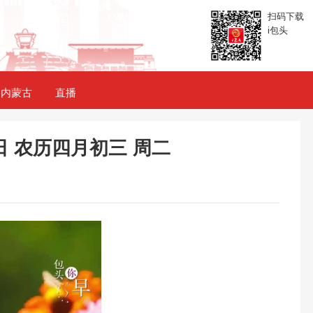
扫码下载
i包头
内蒙古
直播
日 农历四月初三 周二