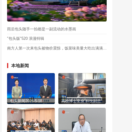
雨后包头随手一拍都是一副流动的水墨画
"包头版"520 浪漫特辑
南方人第一次来包头被物价震惊，饭菜味美量大吃出满满幸福感
本地新闻
包头新闻2026-5-18
高校博士变身“科技副总” 扎根企业破解发展难题