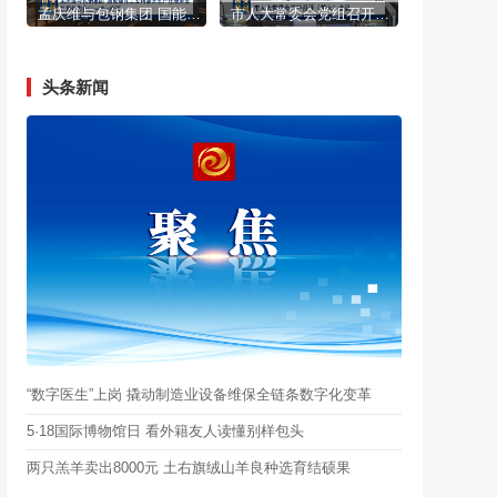
孟庆维与包钢集团 国能煤化工公司部分生产性服务业外埠协作企业一对一座谈
市人大常委会党组召开（扩大）会议
头条新闻
“数字医生”上岗 撬动制造业设备维保全链条数字化变革
5·18国际博物馆日 看外籍友人读懂别样包头
两只羔羊卖出8000元 土右旗绒山羊良种选育结硕果