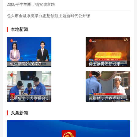
2000平牛羊圈，铺实致富路
包头市金融系统举办思想领航主题新时代公开课
本地新闻
包头新闻2026-7-7
稀土钢再添新成果 包钢超高强稀土耐磨钢量产下线
北重集团：大赛搭台 制度铺路 精心培育高技能人才
苏福林：六秩党龄守初心 银发丹心暖人心
头条新闻