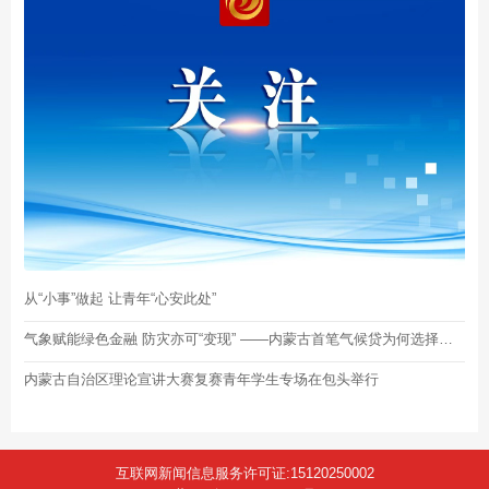
从“小事”做起 让青年“心安此处”
气象赋能绿色金融 防灾亦可“变现” ——内蒙古首笔气候贷为何选择包头？将“贷”动什么？
内蒙古自治区理论宣讲大赛复赛青年学生专场在包头举行
互联网新闻信息服务许可证:15120250002