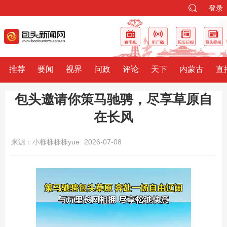
登录
推荐
要闻
视界
问政
评论
天下
内蒙古
直
包头邀请你策马驰骋，尽享草原自
在长风
来源：小栎栎栎栎yue
2026-07-08